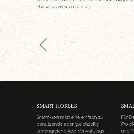
Phasellus viverra nulla ut
SMART HORSES
SMA
Smart Horses
ist eine einfach zu
Für De
benutzende aber gleichzeitig
Pro
di
umfangreiche App-Verwaltungs-
und Ti