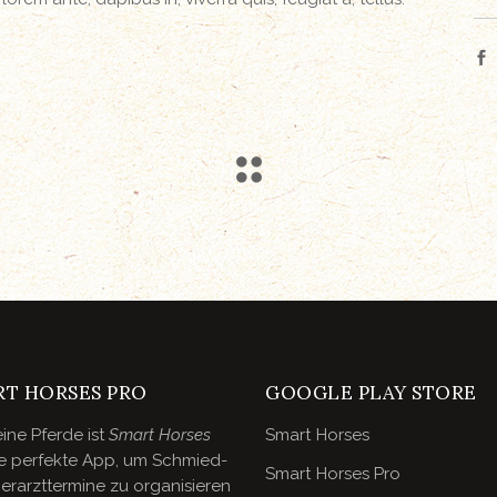
RT HORSES PRO
GOOGLE PLAY STORE
ine Pferde ist
Smart Horses
Smart Horses
e perfekte App, um Schmied-
Smart Horses Pro
erarzttermine zu organisieren