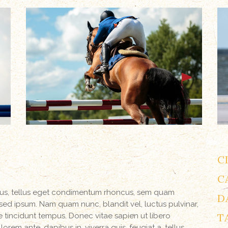
C
C
us, tellus eget condimentum rhoncus, sem quam
D
sed ipsum. Nam quam nunc, blandit vel, luctus pulvinar,
e tincidunt tempus. Donec vitae sapien ut libero
T
rem ante, dapibus in, viverra quis, feugiat a, tellus.