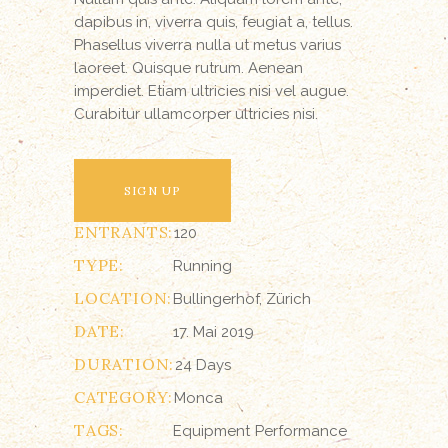
dapibus in, viverra quis, feugiat a, tellus.
Phasellus viverra nulla ut metus varius
laoreet. Quisque rutrum. Aenean
imperdiet. Etiam ultricies nisi vel augue.
Curabitur ullamcorper ultricies nisi.
SIGN UP
ENTRANTS:
120
TYPE:
Running
LOCATION:
Bullingerhof, Zürich
DATE:
17. Mai 2019
DURATION:
24 Days
CATEGORY:
Monca
TAGS:
Equipment
Performance