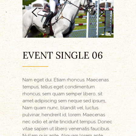
EVENT SINGLE 06
Nam eget dui. Etiam rhoncus. Maecenas
tempus, tellus eget condimentum
rhoncus, sem quam semper libero, sit
amet adipiscing sem neque sed ipsum.
Nam quam nunc, blandit vel, luctus
pulvinar, hendrerit id, lorem. Maecenas
nec odio et ante tincidunt tempus. Donec
vitae sapien ut libero venenatis faucibus.
Nullam quis ante. Aliquam lorem ante,