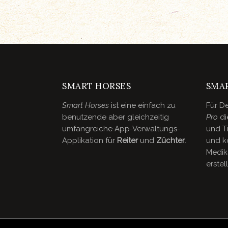
SMART HORSES
SMA
Smart Horses
ist eine einfach zu
Für De
benutzende aber gleichzeitig
Pro
di
umfangreiche App-Verwaltungs-
und Ti
Applikation für
Reiter
und
Züchter
.
und k
Medik
erstel