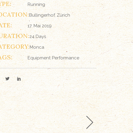
YPE:
Running
OCATION:
Bullingerhof, Zürich
ATE:
17. Mai 2019
URATION:
24 Days
ATEGORY:
Monca
AGS:
Equipment
Performance