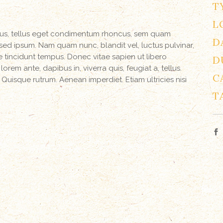
T
L
us, tellus eget condimentum rhoncus, sem quam
D
sed ipsum. Nam quam nunc, blandit vel, luctus pulvinar,
e tincidunt tempus. Donec vitae sapien ut libero
D
rem ante, dapibus in, viverra quis, feugiat a, tellus.
C
. Quisque rutrum. Aenean imperdiet. Etiam ultricies nisi
T