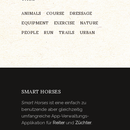
ANIMALS
COURSE
DRESSAGE
EQUIPMENT
EXERCISE
NATURE
PEOPLE
RUN
TRAILS
URBAN
SMART HORSES
Smart Horses
ist eine einfach zu
benutzende aber gleichzeitig
umfangreiche App-Verwaltungs-
Applikation für
Reiter
und
Züchter
.