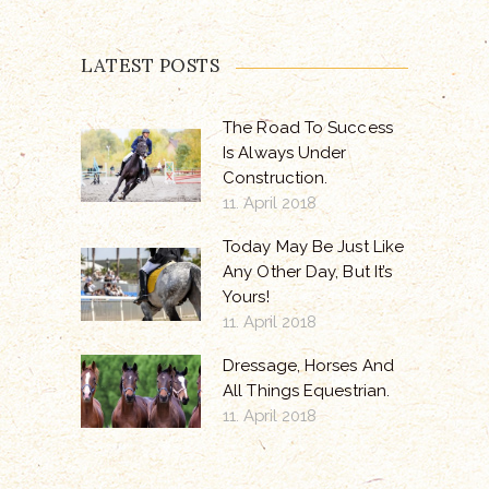
LATEST POSTS
The Road To Success
Is Always Under
Construction.
11. April 2018
Today May Be Just Like
Any Other Day, But It’s
Yours!
11. April 2018
Dressage, Horses And
All Things Equestrian.
11. April 2018