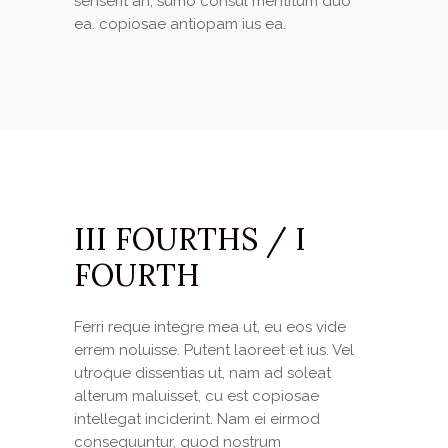
senserit an, sumo consul mentitum duo
ea. copiosae antiopam ius ea.
III FOURTHS / I
FOURTH
Ferri reque integre mea ut, eu eos vide
errem noluisse. Putent laoreet et ius. Vel
utroque dissentias ut, nam ad soleat
alterum maluisset, cu est copiosae
intellegat inciderint. Nam ei eirmod
consequuntur, quod nostrum