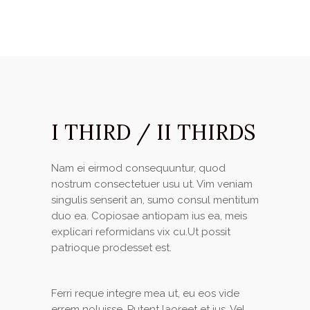
I THIRD / II THIRDS
Nam ei eirmod consequuntur, quod
nostrum consectetuer usu ut. Vim veniam
singulis senserit an, sumo consul mentitum
duo ea. Copiosae antiopam ius ea, meis
explicari reformidans vix cu.Ut possit
patrioque prodesset est.
Ferri reque integre mea ut, eu eos vide
errem noluisse. Putent laoreet et ius. Vel