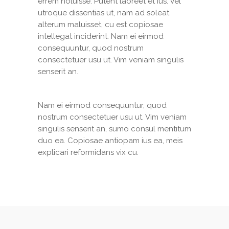
errem noluisse. Putent laoreet et ius. Vel
utroque dissentias ut, nam ad soleat
alterum maluisset, cu est copiosae
intellegat inciderint. Nam ei eirmod
consequuntur, quod nostrum
consectetuer usu ut. Vim veniam singulis
senserit an.
Nam ei eirmod consequuntur, quod
nostrum consectetuer usu ut. Vim veniam
singulis senserit an, sumo consul mentitum
duo ea. Copiosae antiopam ius ea, meis
explicari reformidans vix cu.